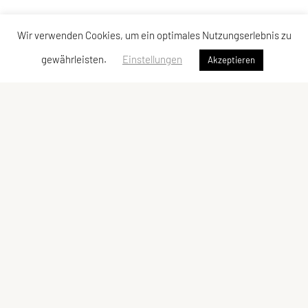
Wir verwenden Cookies, um ein optimales Nutzungserlebnis zu
gewährleisten.
Einstellungen
Akzeptieren
Verband der Diözesansportgemeinschaften
Österreichs
Bischofplatz 4, 8010 Graz
E-Mail:
office@dsg-oesterreich.at
ZVR-Zahl: 619951310
Schnellzugriff
Meta
Behelfe
Impressum
Bundesleitung
Sitemap