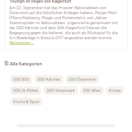
Triumph im Regen von Klagenfurt
Am 22. September traf das Priester-Nationalteam von
Österreich auf die Geistlichen Kollegen Italiens. Marjan Plohl
(Pfarre Radsberg, Mieger und Rottenstein), seit Jahren
Stammspieler im Nationalteam, organisierte gemeinsam mit
der DSG Kärnten und dem SAK Klagenfurt/Celovec die
Begegnung gegen die Italiener, die auch als Rückspiel für die
0:4 Niederlage in Brescia 2017 angesehen werden konnte.
Weiterlesen...
Alle Kategorien
DSG BSV
DSG Kärnten
DSG Österreich
DSG St.Pölten
DSG Steiermark
DSG Wien
Kirche
Kirche & Sport