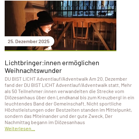
25. Dezember 2025
Lichtbringer:innen ermöglichen
Weihnachtswunder
DU BIST LICHT Adventlauf/Adventwalk Am 20. Dezember
fand der DU BIST LICHT Adventlauf/Adventwalk statt. Mehr
als 50 Teilnehmer:innen verwandelten die Strecke vom
Diözesanhaus über den Lendkanal bis zum Kreuzbergl in ein
leuchtendes Band der Gemeinschaft. Nicht sportliche
Höchstleistungen oder Bestzeiten standen im Mittelpunkt,
sondern das Miteinander und der gute Zweck. Der
Nachmittag begann im Diözesanhaus
Weiterlesen...