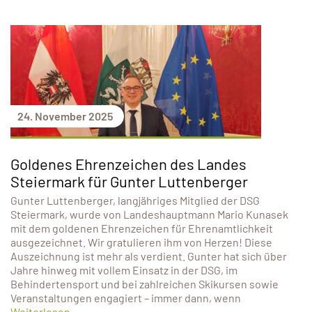
24. November 2025
Goldenes Ehrenzeichen des Landes
Steiermark für Gunter Luttenberger
Gunter Luttenberger, langjähriges Mitglied der DSG
Steiermark, wurde von Landeshauptmann Mario Kunasek
mit dem goldenen Ehrenzeichen für Ehrenamtlichkeit
ausgezeichnet. Wir gratulieren ihm von Herzen! Diese
Auszeichnung ist mehr als verdient. Gunter hat sich über
Jahre hinweg mit vollem Einsatz in der DSG, im
Behindertensport und bei zahlreichen Skikursen sowie
Veranstaltungen engagiert – immer dann, wenn
Weiterlesen...