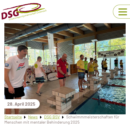
28. April 2025
Startseite
News
DSG BSV
Schwimmmeisterschaften für
Menschen mit mentaler Behinderung 2025