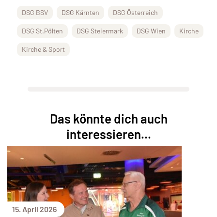
DSG BSV
DSG Kärnten
DSG Österreich
DSG St.Pölten
DSG Steiermark
DSG Wien
Kirche
Kirche & Sport
Das könnte dich auch
interessieren...
15. April 2026