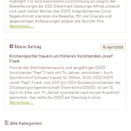
Highlight! Für eine besinnliche Einstimmung vor Beginn der
Bewerbe sorgte der DSG Steiermark Seelsorger Alfred Jokesch
und nach netten Worten des DSGÖ Vizepräsidenten Ernst
Nagelschmidt starteten die Bewerbe. Mit viel Energie und
gegenseitigen Anfeuerungen zeigten die Sportler ihre
Weiterlesen...
Älterer Beitrag
15. April 2025
Kirchensportler trauern um früheren Vorsitzenden Josef
Frank
Pionier des Behindertensports und langjähriger DSGÖ-
Vorsitzender “Pepi” Frank mit 74 Jahren verstorben – Auch
Sportbischof Schwarz trauert St. Pölten, 15.04.2025 (KAP)
Josef “Pepi” Frank, von 2012 bis 2024 Bundesvorsitzender der
Diözesansportgemeinschaft Österreichs (DSGÖ), ist am 13.
April im Alter von 74 Jahren unerwartet nach kurzer Krankheit
gestorben. Das teilte die DSGÖ am Dienstag in einer
Weiterlesen...
Alle Kategorien