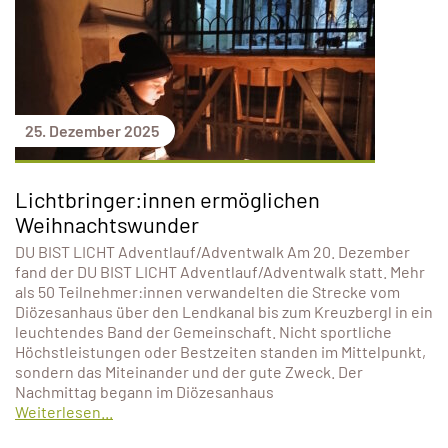
25. Dezember 2025
Lichtbringer:innen ermöglichen
Weihnachtswunder
DU BIST LICHT Adventlauf/Adventwalk Am 20. Dezember
fand der DU BIST LICHT Adventlauf/Adventwalk statt. Mehr
als 50 Teilnehmer:innen verwandelten die Strecke vom
Diözesanhaus über den Lendkanal bis zum Kreuzbergl in ein
leuchtendes Band der Gemeinschaft. Nicht sportliche
Höchstleistungen oder Bestzeiten standen im Mittelpunkt,
sondern das Miteinander und der gute Zweck. Der
Nachmittag begann im Diözesanhaus
Weiterlesen...