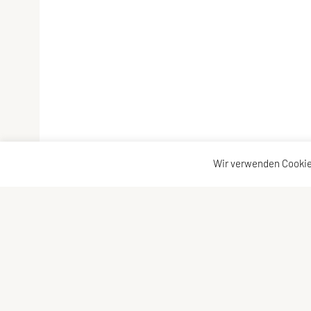
Wir verwenden Cookie
Verband der Diözesansportgemeinschaften Österrei
Bischofplatz 4, 8010 Graz
E-Mail:
office@dsg-oesterreich.at
ZVR-Zahl: 619951310