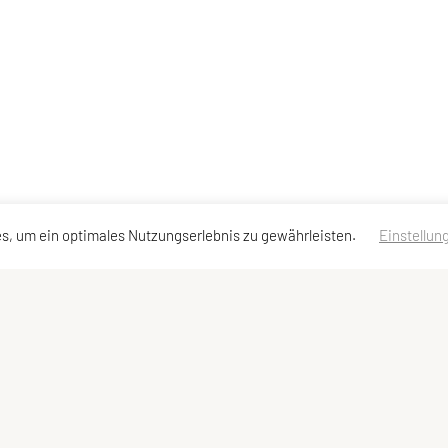
s, um ein optimales Nutzungserlebnis zu gewährleisten.
Einstellun
chs
Schnellzugriff
Meta
Behelfe
Impressum
Bundesleitung
Sitemap
Datenschutzerklärung