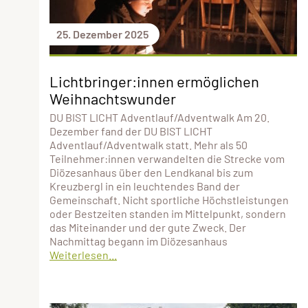
25. Dezember 2025
Lichtbringer:innen ermöglichen
Weihnachtswunder
DU BIST LICHT Adventlauf/Adventwalk Am 20.
Dezember fand der DU BIST LICHT
Adventlauf/Adventwalk statt. Mehr als 50
Teilnehmer:innen verwandelten die Strecke vom
Diözesanhaus über den Lendkanal bis zum
Kreuzbergl in ein leuchtendes Band der
Gemeinschaft. Nicht sportliche Höchstleistungen
oder Bestzeiten standen im Mittelpunkt, sondern
das Miteinander und der gute Zweck. Der
Nachmittag begann im Diözesanhaus
Weiterlesen...