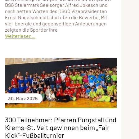
DSG Steiermark Seelsorger Alfred Jokesch und
nach netten Worten des DSGÖ Vizepräsidenten
Ernst Nagelschmidt starteten die Bewerbe. Mit
viel Energie und gegenseitigen Anfeuerungen
zeigten die Sportler ihre
Weiterlesen...
30. März 2025
300 Teilnehmer: Pfarren Purgstall und
Krems-St. Veit gewinnen beim „Fair
Kick“-Fußballturnier