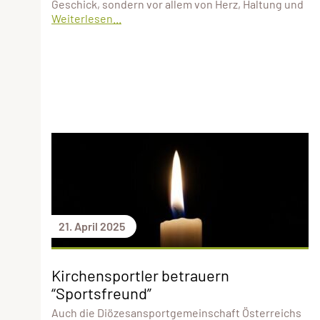
Geschick, sondern vor allem von Herz, Haltung und
Weiterlesen...
21. April 2025
Kirchensportler betrauern
“Sportsfreund”
Auch die Diözesansportgemeinschaft Österreichs