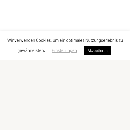
Wir verwenden Cookies, um ein optimales Nutzungserlebnis zu
gewährleisten.
Einstellungen
Akzeptieren
Verband der Diözesansportgemeinschaften
Österreichs
Bischofplatz 4, 8010 Graz
E-Mail:
office@dsg-oesterreich.at
ZVR-Zahl: 619951310