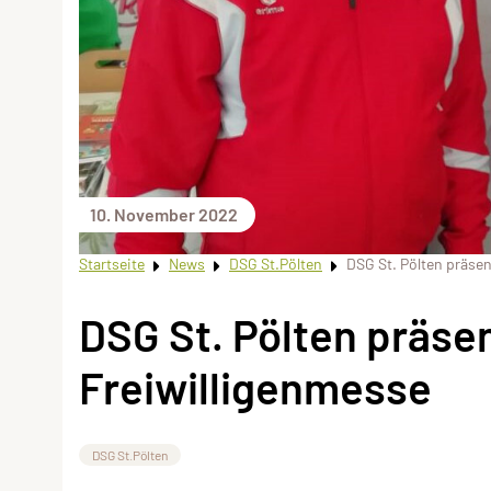
10. November 2022
Startseite
News
DSG St.Pölten
DSG St. Pölten präsen
DSG St. Pölten präsen
Freiwilligenmesse
DSG St.Pölten