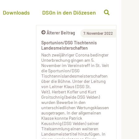
Downloads
DSGn in den Diözesen
Älterer Beitrag
7. November 2022
Sportunion/DSG Tischtennis
Landesmeisterschaften
Nach zweijähriger Corona bedingter
Unterbrechung gingen am 5.
November im Vereinstreff in St. Veit
die Sportunion/DSG
Tischtennislandesmeisterschaften
über die Bühne. Unter der Leitung
von Leitner Klaus (DSG St.
Veit), Herbert Kofler und Kurt
Groitschnig (beide DSG Velden)
wurden Bewerbe in den
unterschiedlichen Wertungsklassen
ausgetragen. In der allgemeinen
Klasse konnte Patrick
Keuschnig (DSG Velden) seiner
Titelsammlung einen weiteren
Landesmeistertitel hinzufügen. In