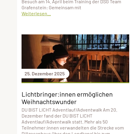
Besuch am 14. April beim Training der DSG Team
Grafenstein: Gemeinsam mit
Weiterlesen...
25. Dezember 2025
Lichtbringer:innen ermöglichen
Weihnachtswunder
DU BIST LICHT Adventlauf/Adventwalk Am 20.
Dezember fand der DU BIST LICHT
Adventlauf/Adventwalk statt. Mehr als 50
Teilnehmer:innen verwandelten die Strecke vom
Diözesanhaus über den Lendkanal bis zum