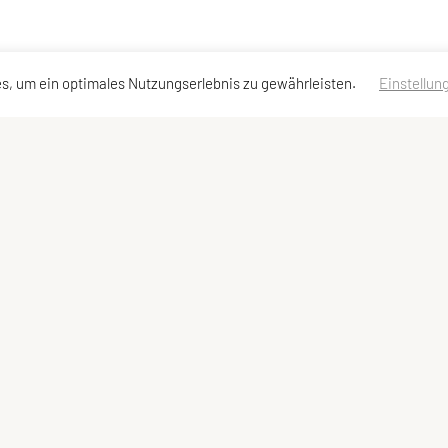
s, um ein optimales Nutzungserlebnis zu gewährleisten.
Einstellun
chs
Schnellzugriff
Meta
Behelfe
Impressum
Bundesleitung
Sitemap
Datenschutzerklärung