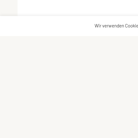
Wir verwenden Cookie
Verband der Diözesansportgemeinschaften Österrei
Bischofplatz 4, 8010 Graz
E-Mail:
office@dsg-oesterreich.at
ZVR-Zahl: 619951310