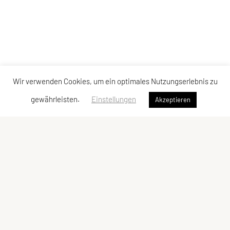
Wir verwenden Cookies, um ein optimales Nutzungserlebnis zu
gewährleisten.
Einstellungen
Akzeptieren
Verband der Diözesansportgemeinschaften
Österreichs
Bischofplatz 4, 8010 Graz
E-Mail:
office@dsg-oesterreich.at
ZVR-Zahl: 619951310