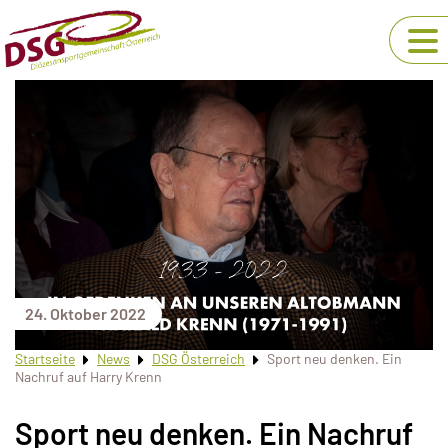
24. Oktober 2022
Startseite
News
DSG Österreich
Sport neu denken. Ein
Nachruf auf Harry Krenn
Sport neu denken. Ein Nachruf