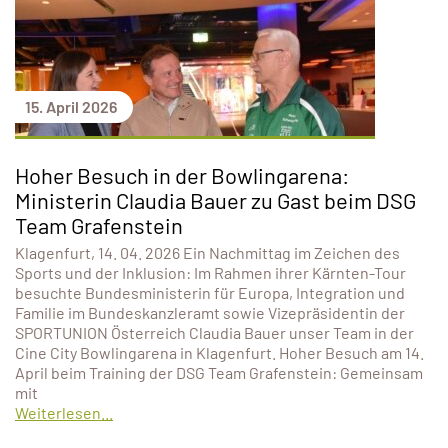
15. April 2026
Hoher Besuch in der Bowlingarena:
Ministerin Claudia Bauer zu Gast beim DSG
Team Grafenstein
Klagenfurt, 14. 04. 2026 Ein Nachmittag im Zeichen des
Sports und der Inklusion: Im Rahmen ihrer Kärnten-Tour
besuchte Bundesministerin für Europa, Integration und
Familie im Bundeskanzleramt sowie Vizepräsidentin der
SPORTUNION Österreich Claudia Bauer unser Team in der
Cine City Bowlingarena in Klagenfurt. Hoher Besuch am 14.
April beim Training der DSG Team Grafenstein: Gemeinsam
mit
Weiterlesen...