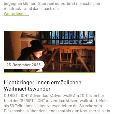
begegnen können. Sport sei ein zutiefst menschlicher
Ausdruck – „und damit auch ein
Weiterlesen...
25. Dezember 2025
Lichtbringer:innen ermöglichen
Weihnachtswunder
DU BIST LICHT Adventlauf/Adventwalk Am 20. Dezember
fand der DU BIST LICHT Adventlauf/Adventwalk statt. Mehr
als 50 Teilnehmer:innen verwandelten die Strecke vom
Diözesanhaus über den Lendkanal bis zum Kreuzbergl in ein