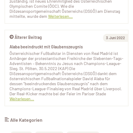
zuständig, ist neues Ehrenmitglied des Österreichischen
Olympischen Comite (ÖOC). Wie die
Diözesansportgemeinschaft Österreichs (DSGÖ) am Dienstag
mitteilte, wurde dem
Weiterlesen...
Älterer Beitrag
3. Juni 2022
Alaba beeindruckt mit Glaubenszeugnis
Österreichischer Fußballstar in Diensten von Real Madrid ist
Anhänger der protestantischen Freikirche der Siebenten-Tags-
Adventisten – Bekenntnis zu Jesus nach Champions-League-
Sieg. St. Pölten, 30.5.2022 (KAP) Die
Diözesansportgemeinschaft Österreichs (DSGÖ) dankt dem
österreichischen Fußballnationalspieler David Alaba für
dessen “beeindruckendes Glaubenszeugnis” nach dem
Champions-League-Finalsieg von Real Madrid über Liverpool.
Der Real-Kicker machte bei der Feier im Pariser Stade
Weiterlesen...
Alle Kategorien