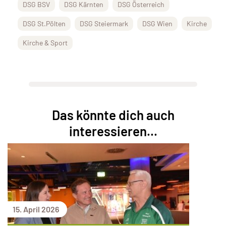
DSG BSV
DSG Kärnten
DSG Österreich
DSG St.Pölten
DSG Steiermark
DSG Wien
Kirche
Kirche & Sport
Das könnte dich auch
interessieren...
15. April 2026