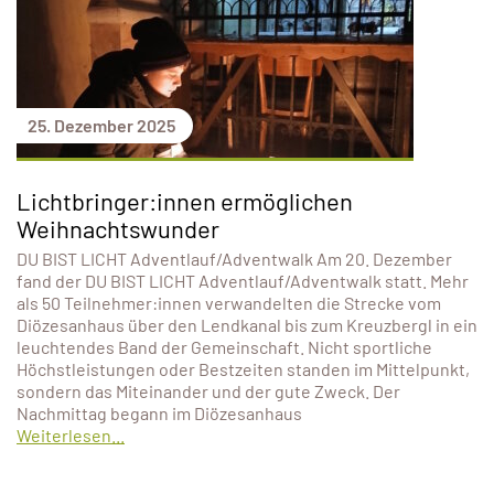
25. Dezember 2025
Lichtbringer:innen ermöglichen
Weihnachtswunder
DU BIST LICHT Adventlauf/Adventwalk Am 20. Dezember
fand der DU BIST LICHT Adventlauf/Adventwalk statt. Mehr
als 50 Teilnehmer:innen verwandelten die Strecke vom
Diözesanhaus über den Lendkanal bis zum Kreuzbergl in ein
leuchtendes Band der Gemeinschaft. Nicht sportliche
Höchstleistungen oder Bestzeiten standen im Mittelpunkt,
sondern das Miteinander und der gute Zweck. Der
Nachmittag begann im Diözesanhaus
Weiterlesen...