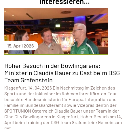
interessieren...
15. April 2026
Hoher Besuch in der Bowlingarena:
Ministerin Claudia Bauer zu Gast beim DSG
Team Grafenstein
Klagenfurt, 14. 04. 2026 Ein Nachmittag im Zeichen des
Sports und der Inklusion: Im Rahmen ihrer Kärnten-Tour
besuchte Bundesministerin für Europa, Integration und
Familie im Bundeskanzleramt sowie Vizepräsidentin der
SPORTUNION Österreich Claudia Bauer unser Team in der
Cine City Bowlingarena in Klagenfurt. Hoher Besuch am 14.
April beim Training der DSG Team Grafenstein: Gemeinsam
mit