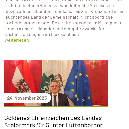
als 50 Teilnehmer:innen verwandelten die Strecke vom
Diözesanhaus über den Lendkanal bis zum Kreuzbergl in ein
leuchtendes Band der Gemeinschaft. Nicht sportliche
Höchstleistungen oder Bestzeiten standen im Mittelpunkt,
sondern das Miteinander und der gute Zweck. Der
Nachmittag begann im Diözesanhaus
Weiterlesen...
24. November 2025
Goldenes Ehrenzeichen des Landes
Steiermark für Gunter Luttenberger