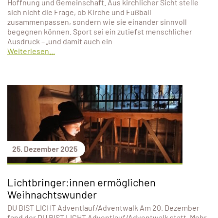
Hoffnung und Gemeinschaft. Aus kirchlicher Sicht stelle
sich nicht die Frage, ob Kirche und Fußball
zusammenpassen, sondern wie sie einander sinnvoll
begegnen können. Sport sei ein zutiefst menschlicher
Ausdruck – „und damit auch ein
Weiterlesen...
25. Dezember 2025
Lichtbringer:innen ermöglichen
Weihnachtswunder
DU BIST LICHT Adventlauf/Adventwalk Am 20. Dezember
fand der DU BIST LICHT Adventlauf/Adventwalk statt. Mehr