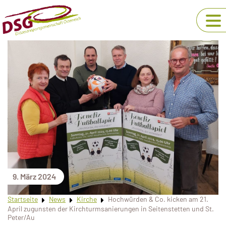
9. März 2024
Startseite
News
Kirche
Hochwürden & Co. kicken am 21.
April zugunsten der Kirchturmsanierungen in Seitenstetten und St.
Peter/Au