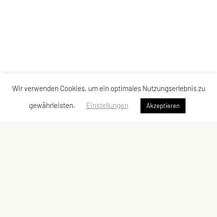
Wir verwenden Cookies, um ein optimales Nutzungserlebnis zu
gewährleisten.
Einstellungen
Akzeptieren
Verband der Diözesansportgemeinschaften
Österreichs
Bischofplatz 4, 8010 Graz
E-Mail:
office@dsg-oesterreich.at