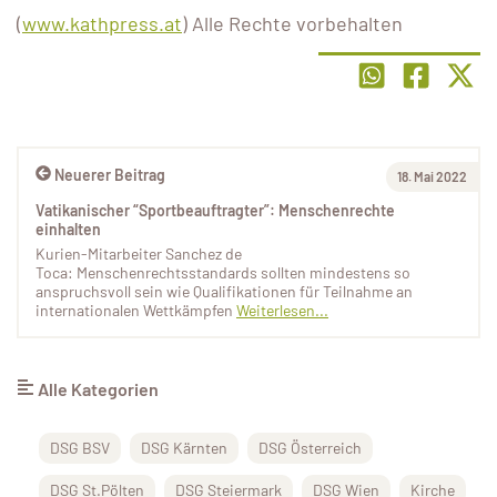
(
www.kathpress.at
) Alle Rechte vorbehalten
Neuerer Beitrag
18. Mai 2022
Vatikanischer “Sportbeauftragter”: Menschenrechte
einhalten
Kurien-Mitarbeiter Sanchez de
Toca: Menschenrechtsstandards sollten mindestens so
anspruchsvoll sein wie Qualifikationen für Teilnahme an
internationalen Wettkämpfen
Weiterlesen...
Alle Kategorien
DSG BSV
DSG Kärnten
DSG Österreich
DSG St.Pölten
DSG Steiermark
DSG Wien
Kirche