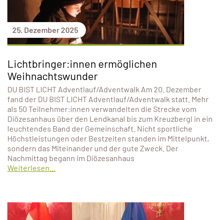
25. Dezember 2025
Lichtbringer:innen ermöglichen
Weihnachtswunder
DU BIST LICHT Adventlauf/Adventwalk Am 20. Dezember
fand der DU BIST LICHT Adventlauf/Adventwalk statt. Mehr
als 50 Teilnehmer:innen verwandelten die Strecke vom
Diözesanhaus über den Lendkanal bis zum Kreuzbergl in ein
leuchtendes Band der Gemeinschaft. Nicht sportliche
Höchstleistungen oder Bestzeiten standen im Mittelpunkt,
sondern das Miteinander und der gute Zweck. Der
Nachmittag begann im Diözesanhaus
Weiterlesen...