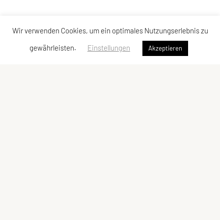
Wir verwenden Cookies, um ein optimales Nutzungserlebnis zu
gewährleisten.
Einstellungen
Akzeptieren
Verband der Diözesansportgemeinschaften
Österreichs
Bischofplatz 4, 8010 Graz
E-Mail:
office@dsg-oesterreich.at
ZVR-Zahl: 619951310
Schnellzugriff
Meta
Behelfe
Impressum
Bundesleitung
Sitemap