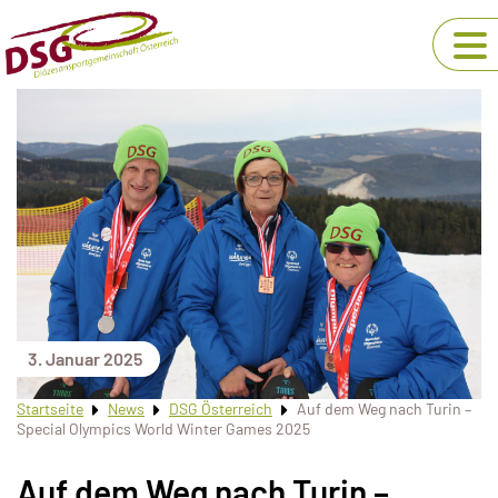
3. Januar 2025
Startseite
News
DSG Österreich
Auf dem Weg nach Turin –
Special Olympics World Winter Games 2025
Auf dem Weg nach Turin –