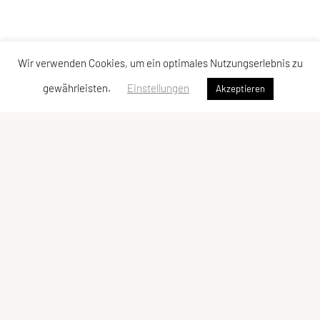
Wir verwenden Cookies, um ein optimales Nutzungserlebnis zu
gewährleisten.
Einstellungen
Akzeptieren
Verband der Diözesansportgemeinschaften
Österreichs
Bischofplatz 4, 8010 Graz
E-Mail:
office@dsg-oesterreich.at
ZVR-Zahl: 619951310
Schnellzugriff
Meta
Behelfe
Impressum