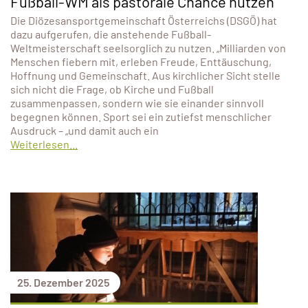
Fußball-WM als pastorale Chance nutzen
Die Diözesansportgemeinschaft Österreichs (DSGÖ) hat
dazu aufgerufen, die anstehende Fußball-
Weltmeisterschaft seelsorglich zu nutzen. „Milliarden von
Menschen fiebern mit, erleben Freude, Enttäuschung,
Hoffnung und Gemeinschaft. Aus kirchlicher Sicht stelle
sich nicht die Frage, ob Kirche und Fußball
zusammenpassen, sondern wie sie einander sinnvoll
begegnen können. Sport sei ein zutiefst menschlicher
Ausdruck – „und damit auch ein
Weiterlesen...
25. Dezember 2025