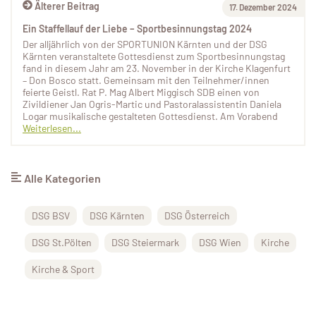
Älterer Beitrag
17. Dezember 2024
Ein Staffellauf der Liebe – Sportbesinnungstag 2024
Der alljährlich von der SPORTUNION Kärnten und der DSG
Kärnten veranstaltete Gottesdienst zum Sportbesinnungstag
fand in diesem Jahr am 23. November in der Kirche Klagenfurt
– Don Bosco statt. Gemeinsam mit den Teilnehmer/innen
feierte Geistl. Rat P. Mag Albert Miggisch SDB einen von
Zivildiener Jan Ogris-Martic und Pastoralassistentin Daniela
Logar musikalische gestalteten Gottesdienst. Am Vorabend
Weiterlesen...
Alle Kategorien
DSG BSV
DSG Kärnten
DSG Österreich
DSG St.Pölten
DSG Steiermark
DSG Wien
Kirche
Kirche & Sport