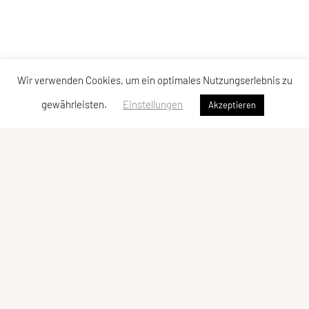
Wir verwenden Cookies, um ein optimales Nutzungserlebnis zu
gewährleisten.
Einstellungen
Akzeptieren
Verband der Diözesansportgemeinschaften
Österreichs
Bischofplatz 4, 8010 Graz
E-Mail:
office@dsg-oesterreich.at
ZVR-Zahl: 619951310
Schnellzugriff
Meta