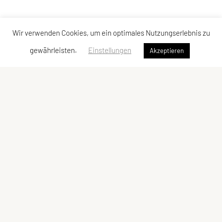
Wir verwenden Cookies, um ein optimales Nutzungserlebnis zu
gewährleisten.
Einstellungen
Akzeptieren
Verband der Diözesansportgemeinschaften
Österreichs
Bischofplatz 4, 8010 Graz
E-Mail:
office@dsg-oesterreich.at
ZVR-Zahl: 619951310
Schnellzugriff
Meta
Behelfe
Impressum
Bundesleitung
Sitemap