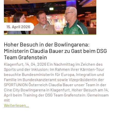
15. April 2026
Hoher Besuch in der Bowlingarena:
Ministerin Claudia Bauer zu Gast beim DSG
Team Grafenstein
Klagenfurt, 14. 04. 2026 Ein Nachmittag im Zeichen des
Sports und der Inklusion: Im Rahmen ihrer Kärnten-Tour
besuchte Bundesministerin für Europa, Integration und
Familie im Bundeskanzleramt sowie Vizepräsidentin der
SPORTUNION Österreich Claudia Bauer unser Team in der
Cine City Bowlingarena in Klagenfurt. Hoher Besuch am 14.
April beim Training der DSG Team Grafenstein: Gemeinsam
mit
Weiterlesen...