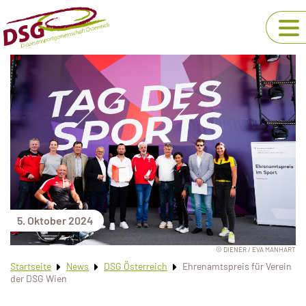
5. Oktober 2024
© DIENER / EVA MANHART
Startseite
News
DSG Österreich
Ehrenamtspreis für Verein
der DSG Wien