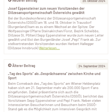
Neuerer Beitrag
20. Oktober 2024
Josef Eppensteiner zum neuen Vorsitzenden der
Diözesansportgemeinschaft Österreichs gewählt
Bei der Bundeskonferenz der Diözesansportgemeinschaft
Österreichs (DSGÖ) am 18. und 19. Oktober in Trausdorf
(Burgenland) kam es zu einem Wechsel an der Spitze: Der
Wolfpassinger (Pfarre Steinakirchen/Forst, Bezirk Scheibbs,
Diözese St. Pölten) Sepp Eppensteiner wurde zum neuen Leiter
gewählt und löst den Burgenländer Josef „Pepi“ Frank ab. Zur
stellvertretenden Vorsitzenden wurden Herbert Hallegger
(Diözese Innsbruck)
Weiterlesen...
Älterer Beitrag
24. September 2024
„Tag des Sports“ als „Gesprächsarena“ zwischen Kirche und
Sport
Beim Comeback des „Tag des Sports“ am Wiener Heldenplatz
haben sich am 21. September mehr als 200.000 Sport-Fans
eingefunden. Dabei präsentierte sich auch die
Diözesansportgemeinschaft Österreichs (DSGÖ), berichtet das
Vorsitzteam Sepp Eppensteiner und Pepi Frank. Neben vielen
interessierten Besucherinnen und Besuchern beim DSGÖ-
Stand gab es die Möglichkeit zum intensiven Gespräch mit