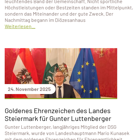
leuchtendes Band der Gemeinschaft. Nicht sportliche
Höchstleistungen oder Bestzeiten standen im Mittelpunkt,
sondern das Miteinander und der gute Zweck. Der
Nachmittag begann im Diözesanhaus
Weiterlesen...
24. November 2025
Goldenes Ehrenzeichen des Landes
Steiermark für Gunter Luttenberger
Gunter Luttenberger, langjähriges Mitglied der DSG
Steiermark, wurde von Landeshauptmann Mario Kunasek
mit dem goldenen Ehrenzeichen für Ehrenamtlichkeit