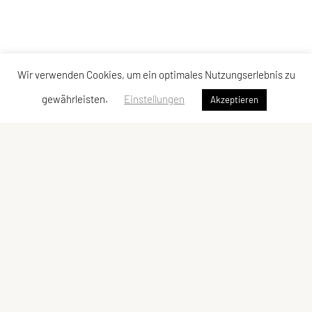
Wir verwenden Cookies, um ein optimales Nutzungserlebnis zu
gewährleisten.
Einstellungen
Akzeptieren
Verband der Diözesansportgemeinschaften
Österreichs
Bischofplatz 4, 8010 Graz
E-Mail:
office@dsg-oesterreich.at