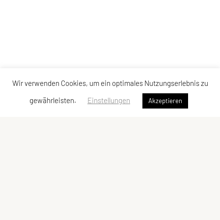
Wir verwenden Cookies, um ein optimales Nutzungserlebnis zu
gewährleisten.
Einstellungen
Akzeptieren
Verband der Diözesansportgemeinschaften
Österreichs
Bischofplatz 4, 8010 Graz