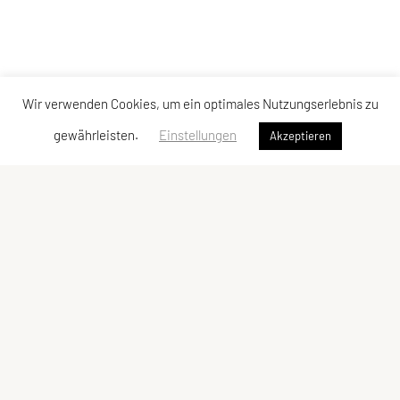
Wir verwenden Cookies, um ein optimales Nutzungserlebnis zu
gewährleisten.
Einstellungen
Akzeptieren
Verband der Diözesansportgemeinschaften
Österreichs
Bischofplatz 4, 8010 Graz
E-Mail:
office@dsg-oesterreich.at
ZVR-Zahl: 619951310
Schnellzugriff
Meta