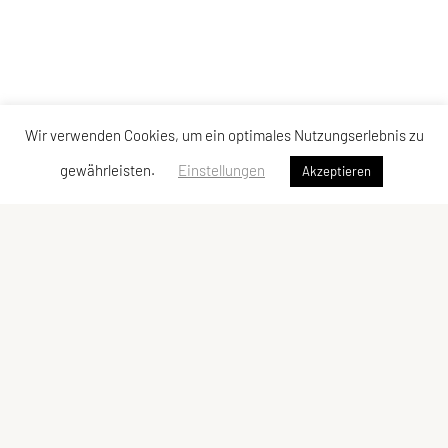
Wir verwenden Cookies, um ein optimales Nutzungserlebnis zu
gewährleisten.
Einstellungen
Akzeptieren
Verband der Diözesansportgemeinschaften
Österreichs
Bischofplatz 4, 8010 Graz