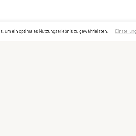
s, um ein optimales Nutzungserlebnis zu gewährleisten.
Einstellun
chs
Schnellzugriff
Meta
Behelfe
Impressum
Bundesleitung
Sitemap
Datenschutzerklärung