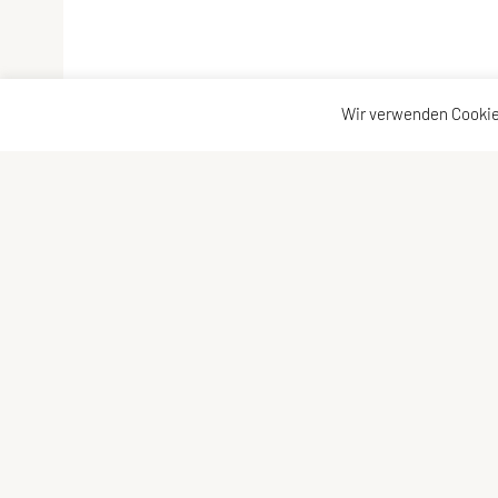
Wir verwenden Cookie
Verband der Diözesansportgemeinschaften Österrei
Bischofplatz 4, 8010 Graz
E-Mail:
office@dsg-oesterreich.at
ZVR-Zahl: 619951310